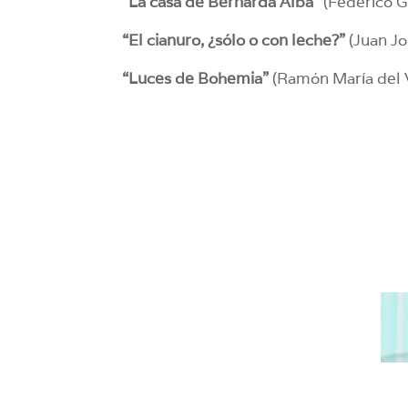
“La casa de Bernarda Alba”
(Federico Ga
“El cianuro, ¿sólo o con leche?”
(Juan Jo
“Luces de Bohemia”
(Ramón María del V