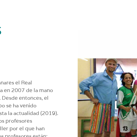
S
nares el Real
ura en 2007 de la mano
. Desde entonces, el
upo se ha venido
ta la actualidad (2019).
los profesores
ller por el que han
s profesores están: