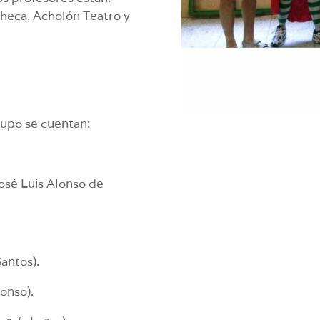
Checa, Acholón Teatro y
rupo se cuentan:
osé Luis Alonso de
antos).
onso).