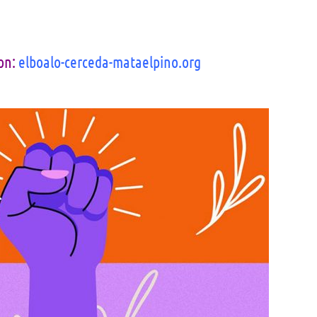
on:
elboalo-cerceda-mataelpino.org