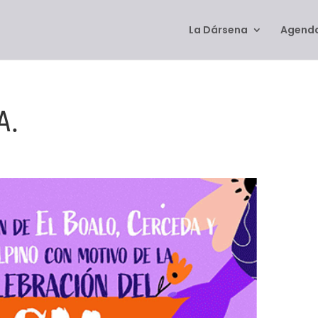
La Dársena
Agenda
A.