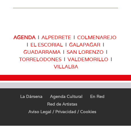
AGENDA
I
ALPEDRETE
I
COLMENAREJO
I
EL ESCORIAL
I
GALAPAGAR
I
GUADARRAMA
I
SAN LORENZO
I
TORRELODONES
I
VALDEMORILLO
I
VILLALBA
La Dársena
Agenda Cultural
En Red
Red de Artistas
Aviso Legal / Privacidad / Cookies