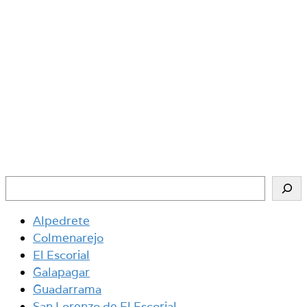
Buscar
Alpedrete
Colmenarejo
El Escorial
Galapagar
Guadarrama
San Lorenzo de El Escorial