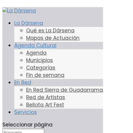
«A que voy yo y lo encuentro»
La Dársena
16 Ene, 2024
Qué es La Dársena
Mapas de Actuación
Agenda Cultural
Agenda
Municipios
Categorías
Fin de semana
En Red
En Red Sierra de Guadarrama
Red de Artistas
Bellota Art Fest
Servicios
Seleccionar página