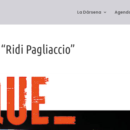
La Dársena
Agenda
“Ridi Pagliaccio”