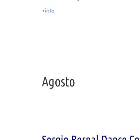
+info
Agosto
Sergio Bernal Dance C