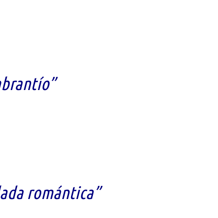
brantío”
lada romántica”