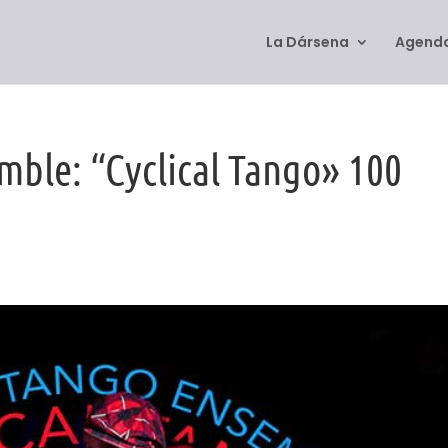
La Dársena
Agenda
ble: “Cyclical Tango» 100