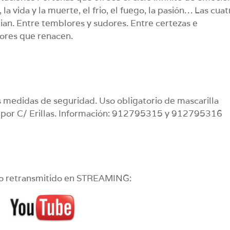
 vida y la muerte, el frio, el fuego, la pasión… Las cuat
ian. Entre temblores y sudores. Entre certezas e
lores que renacen.
s medidas de seguridad. Uso obligatorio de mascarilla
io por C/ Erillas. Información: 912795315 y 912795316
o retransmitido en STREAMING: