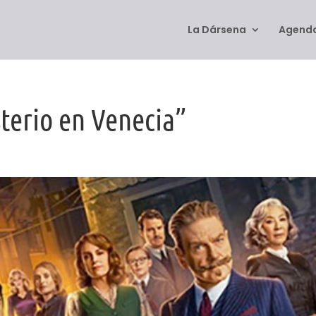
La Dársena
Agenda
terio en Venecia”