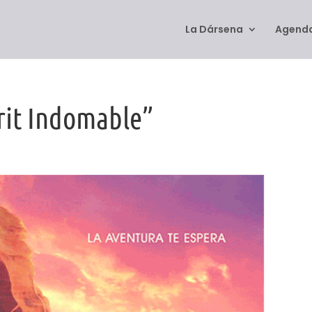
La Dársena
Agenda
irit Indomable”