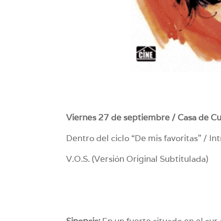
Viernes 27 de septiembre / Casa de Cu
Dentro del ciclo “De mis favoritas” / I
V.O.S. (Versión Original Subtitulada)
Sinopsis:
En un fuerte situado en el s