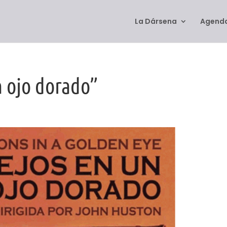
La Dársena
Agenda
n ojo dorado”