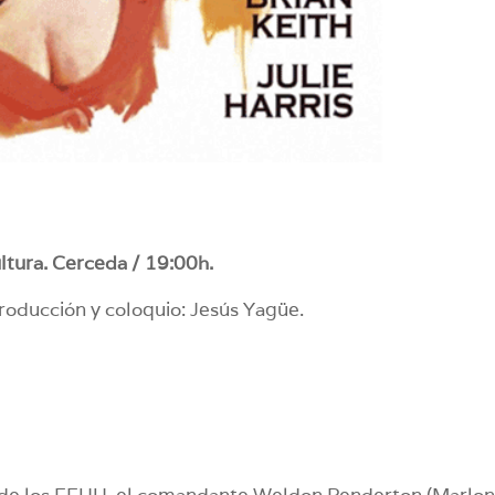
ltura. Cerceda / 19:00h.
ntroducción y coloquio: Jesús Yagüe.
ur de los EEUU, el comandante Weldon Penderton (Marlo