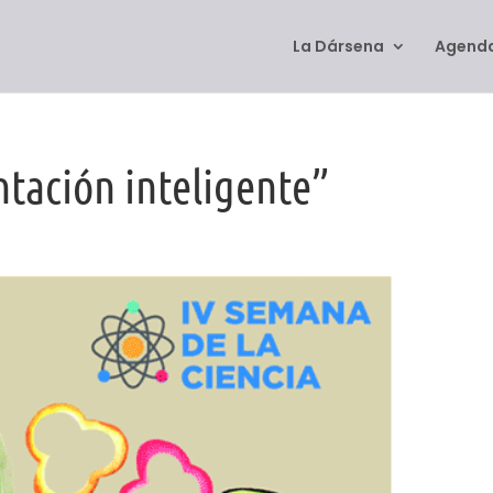
La Dársena
Agenda
ntación inteligente”