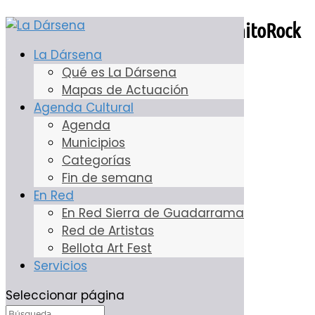
Convocatoria: Certámenes GranitoRock
y Dj Fest (2023)
La Dársena
Qué es La Dársena
Mapas de Actuación
10 Abr, 2023
Agenda Cultural
Agenda
Municipios
Categorías
Fin de semana
En Red
En Red Sierra de Guadarrama
Red de Artistas
Bellota Art Fest
Servicios
Seleccionar página