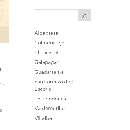
Alpedrete
Colmenarejo
El Escorial
Galapagar
r
Guadarrama
San Lorenzo de El
os.
Escorial
Torrelodones
Valdemorillo
re
Villalba