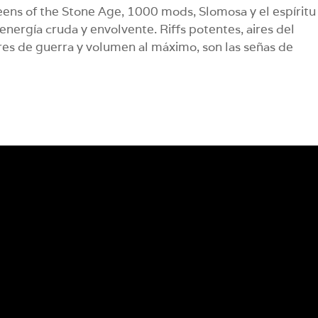
ens of the Stone Age, 1000 mods, Slomosa y el espíritu
 energía cruda y envolvente. Riffs potentes, aires del
es de guerra y volumen al máximo, son las señas de