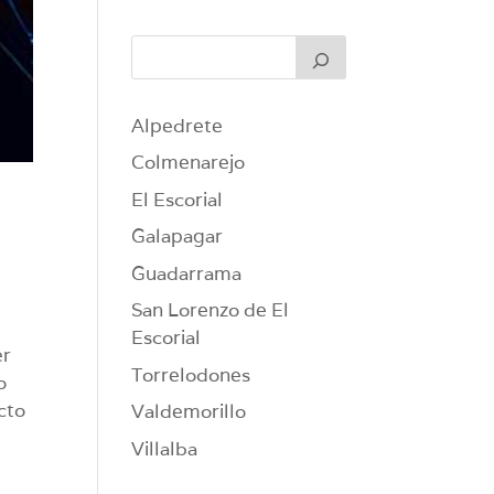
Alpedrete
Colmenarejo
El Escorial
Galapagar
Guadarrama
San Lorenzo de El
Escorial
er
Torrelodones
o
cto
Valdemorillo
Villalba