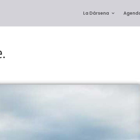
La Dársena
Agenda
e.