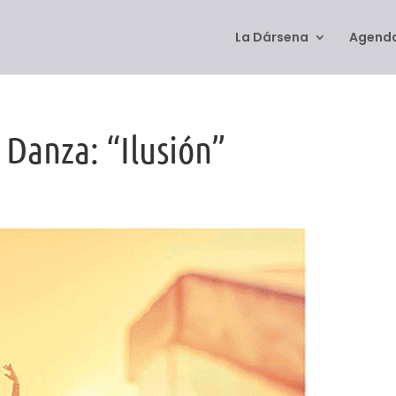
La Dársena
Agenda
 Danza: “Ilusión”