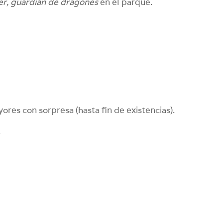
r, guardián de dragones
en el parque.
res con sorpresa (hasta fin de existencias).
.