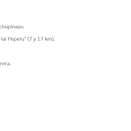
 chupinazo.
al Pepelu” (7 y 17 km).
rera.