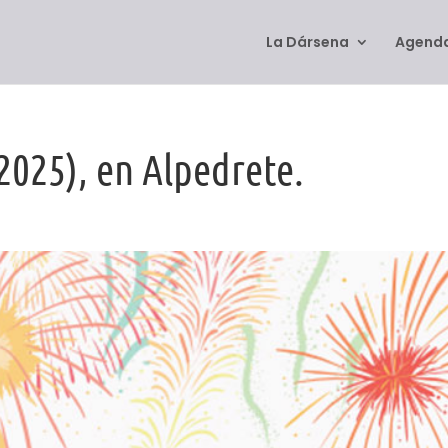
La Dársena
Agenda
2025), en Alpedrete.