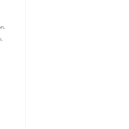
ón.
n.