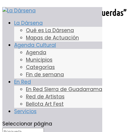
Igor Gayarre: “La Senda de la Cuerdas”
La Dársena
25 Jun, 2019
Qué es La Dársena
Mapas de Actuación
Agenda Cultural
Agenda
Municipios
Categorías
Fin de semana
En Red
En Red Sierra de Guadarrama
Red de Artistas
Bellota Art Fest
Servicios
Seleccionar página