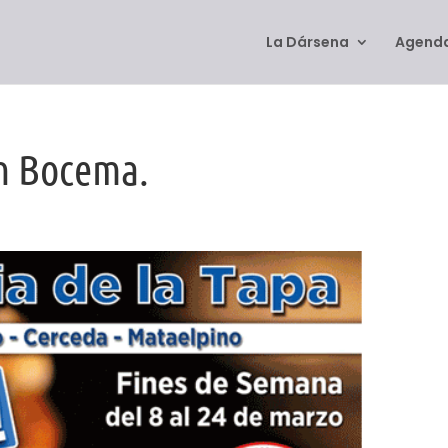
La Dársena
Agenda
en Bocema.