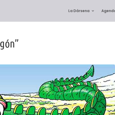
La Dársena
Agenda
agón”