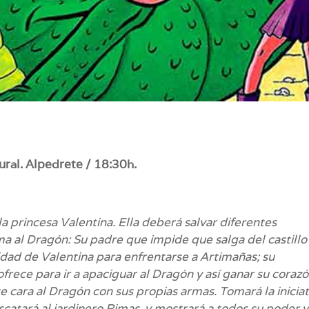
ral. Alpedrete / 18:30h.
 princesa Valentina. Ella deberá salvar diferentes
ma al Dragón: Su padre que impide que salga del castillo
idad de Valentina para enfrentarse a Artimañas; su
frece para ir a apaciguar al Dragón y así ganar su cora
e cara al Dragón con sus propias armas. Tomará la iniciat
scatará al jardinero Rimas, y mostrará a todos su poder y