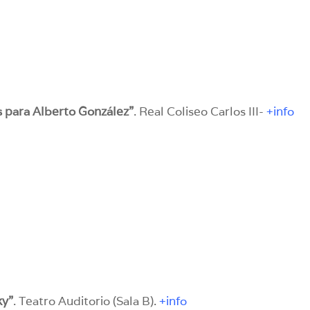
nes para Alberto González”
. Real Coliseo Carlos III-
+info
ky”
. Teatro Auditorio (Sala B).
+info