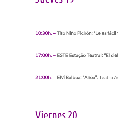
10:30h. –
Tito Niño Pichón: “Le es fácil 
17:00h. –
ESTE Estação Teatral: “El cie
21:00h
. –
Elvi Balboa: “Anöa”
. Teatro A
Viernes 20