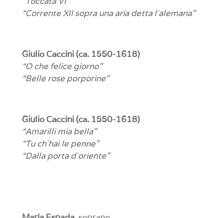
“Toccata VI”
“Corrente XII sopra una aria detta l´alemana”
Giulio Caccini (ca. 1550-1618)
“O che felice giorno”
“Belle rose porporine”
Giulio Caccini (ca. 1550-1618)
“Amarilli mia bella”
“Tu ch´hai le penne”
“Dalla porta d´oriente”
María Espada
, soprano.