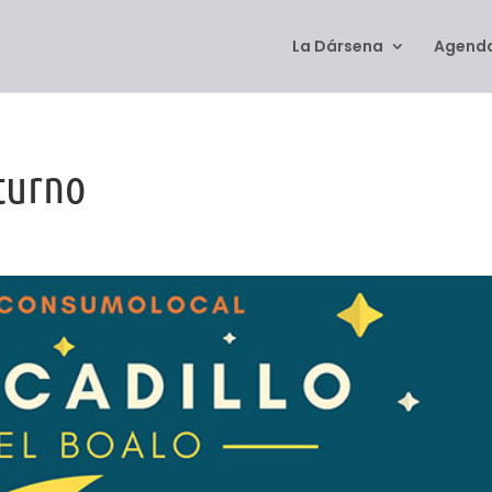
La Dársena
Agenda
turno