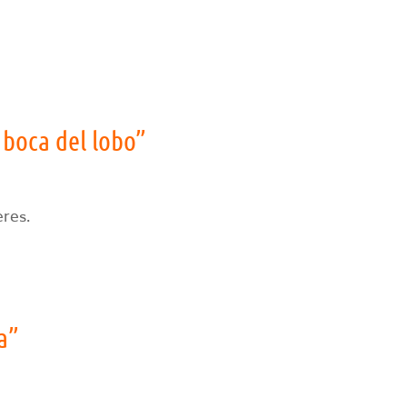
a boca del lobo”
eres.
a”