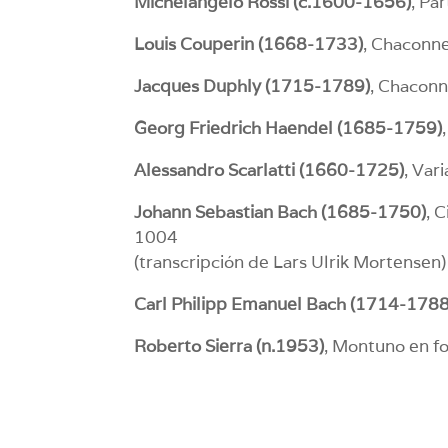
Michelangelo Rossi (c.1600-1656)
, Pa
Louis Couperin (1668-1733)
, Chaconn
Jacques Duphly (1715-1789)
, Chaconn
Georg Friedrich Haendel (1685-1759)
Alessandro Scarlatti (1660-1725)
, Var
Johann Sebastian Bach (1685-1750)
, 
1004
(transcripción de Lars Ulrik Mortensen)
Carl Philipp Emanuel Bach (1714-1788
Roberto Sierra (n.1953)
, Montuno en f