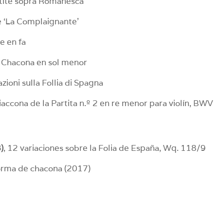
rtite sopra Romanesca
e ‘La Complaignante’
e en fa
, Chacona en sol menor
iazioni sulla Follia di Spagna
Ciaccona de la Partita n.º 2 en re menor para violín, BWV
)
, 12 variaciones sobre la Folia de España, Wq. 118/9
orma de chacona (2017)