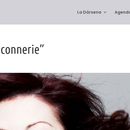
La Dársena
Agenda
aconnerie”