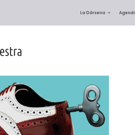
La Dársena
Agenda
estra