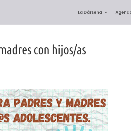
La Dársena
Agenda
 madres con hijos/as