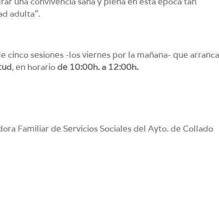
grar una convivencia sana y plena en esta época tan
ad adulta”.
de cinco sesiones -los viernes por la mañana- que arranc
tud
, en horario
de 10:00h. a 12:00h.
dora Familiar de Servicios Sociales del Ayto. de Collado