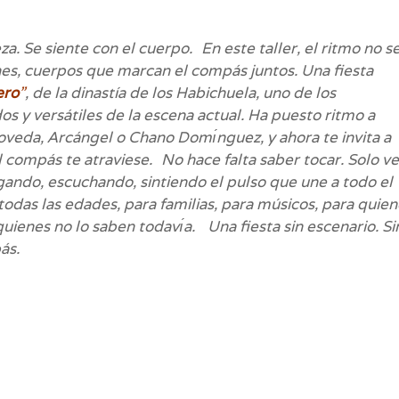
a. Se siente con el cuerpo.
En este taller, el ritmo no s
ones, cuerpos que marcan el compás juntos. Una fiesta
ero
”
, de la dinastía de los Habichuela, uno de los
s y versátiles de la escena actual. Ha puesto ritmo a
veda, Arcángel o Chano Domı́nguez, y ahora te invita a
 compás te atraviese.
No hace falta saber tocar. Solo ve
gando, escuchando, sintiendo el pulso que une a todo el
todas las edades, para familias, para músicos, para quie
uienes no lo saben todavı́a.
Una fiesta sin escenario. Si
ás.