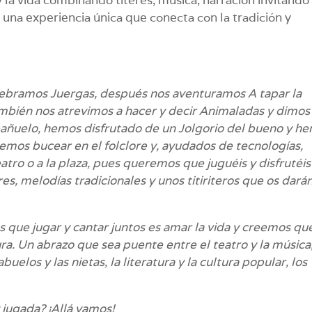
de una experiencia única que conecta con la tradición y
elebramos
Juergas
, después nos aventuramos
A tapar la
ambién nos atrevimos a hacer y decir
Animaladas
y dimos 
pañuelo
, hemos disfrutado de un
Jolgorio del bueno
y he
emos bucear en el folclore y, ayudados de tecnologías,
tro o a la plaza, pues queremos que juguéis y disfrutéis
es, melodías tradicionales y unos titiriteros que os dará
s que jugar y cantar juntos es amar la vida y creemos qu
a. Un abrazo que sea puente entre el teatro y la música,
buelos y las nietas, la literatura y la cultura popular, los
 jugada? ¡Allá vamos!