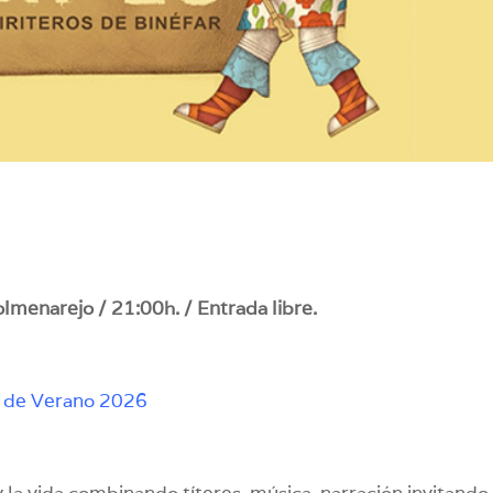
olmenarejo / 21:00h. / Entrada libre.
 de Verano 2026
 la vida combinando títeres, música, narración invitando