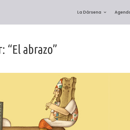
La Dársena
Agenda
r: “El abrazo”