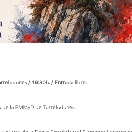
orrelodones / 19:30h. / Entrada libre.
o de la EMMyD de Torrelodones.
 y el arte de la Danza Española y el Flamenco llenarán d