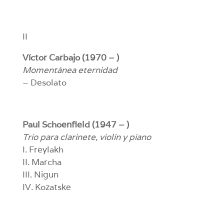
II
Víctor Carbajo (1970 – )
Momentánea eternidad
– Desolato
Paul Schoenfield (1947 – )
Trío para clarinete, violín y piano
I. Freylakh
II. Marcha
III. Nigun
IV. Kozatske