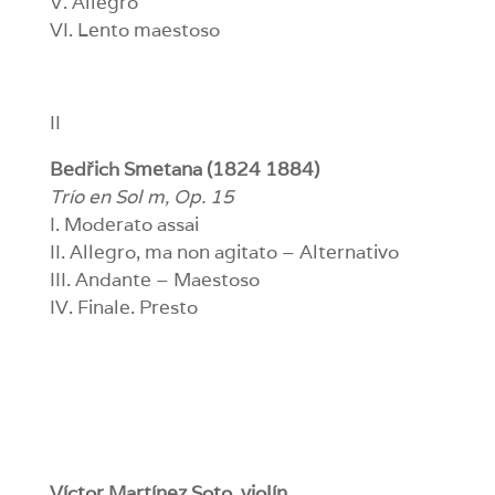
V. Allegro
VI. Lento maestoso
II
Bedřich Smetana (1824 1884)
Trío en Sol m, Op. 15
I. Moderato assai
II. Allegro, ma non agitato – Alternativo
III. Andante – Maestoso
IV. Finale. Presto
Víctor Martínez Soto
, violín