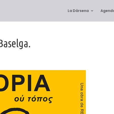
La Dársena
Agenda
Baselga.