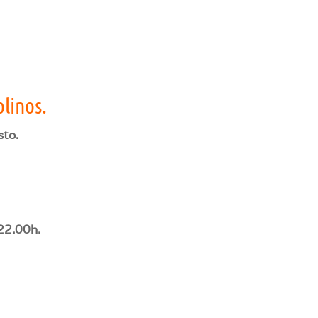
linos.
sto.
o
 22.00h.