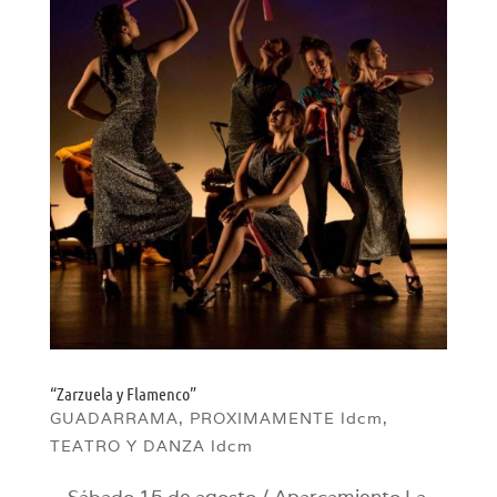
“Zarzuela y Flamenco”
GUADARRAMA
,
PROXIMAMENTE ldcm
,
TEATRO Y DANZA ldcm
Sábado 15 de agosto / Aparcamiento La