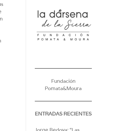
us
e
an
n
Fundación
Pomata&Moura
ENTRADAS RECIENTES
Jorge Bedoya: “Las