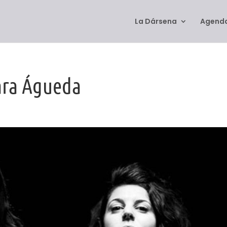
La Dársena
Agenda
Sara Águeda