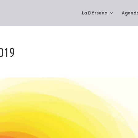
La Dársena
Agenda
2019