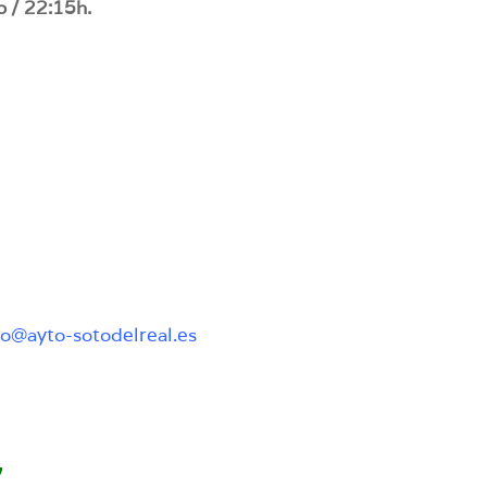
o / 22:15h.
o@ayto-sotodelreal.es
”