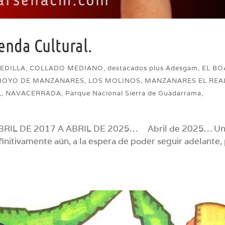
enda Cultural.
EDILLA
,
COLLADO MEDIANO
,
destacados plus Adesgam
,
EL B
HOYO DE MANZANARES
,
LOS MOLINOS
,
MANZANARES EL REA
L
,
NAVACERRADA
,
Parque Nacional Sierra de Guadarrama
,
IL DE 2017 A ABRIL DE 2025… Abril de 2025… U
nitivamente aún, a la espera de poder seguir adelante,