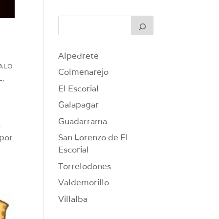
Alpedrete
OALO
Colmenarejo
L
,
El Escorial
Galapagar
Guadarrama
n
 por
San Lorenzo de El
Escorial
Torrelodones
Valdemorillo
Villalba